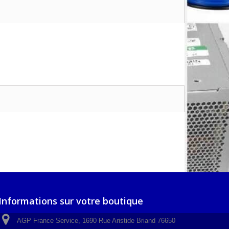
Informations sur votre boutique
AGP France Service, 1690 Rue Aristide Briand 76650