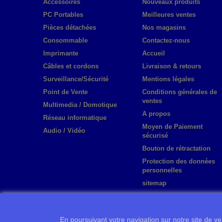
Accessoires
Nouveaux produits
PC Portables
Meilleures ventes
Pièces détachées
Nos magasins
Consommable
Contactez-nous
Imprimante
Accueil
Câbles et cordons
Livraison & retours
Surveillance/Sécurité
Mentions légales
Point de Vente
Conditions générales de
ventes
Multimedia / Domotique
A propos
Réseau informatique
Moyen de Paiement
Audio / Vidéo
sécurisé
Bouton de rétractation
Protection des données
personnelles
sitemap
En poursuivant votre navigation sur notre site de ven