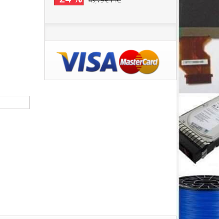
49,79 €
TTC