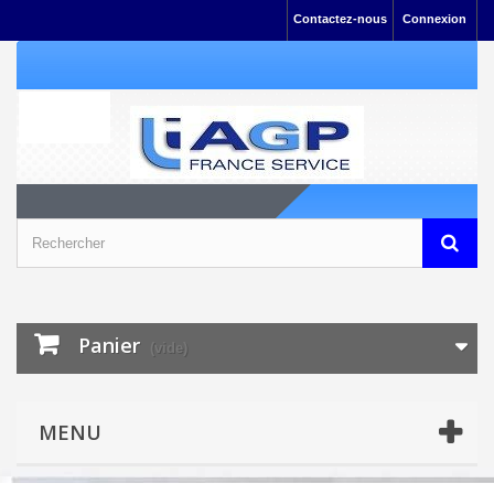
Contactez-nous
Connexion
Panier
(vide)
MENU