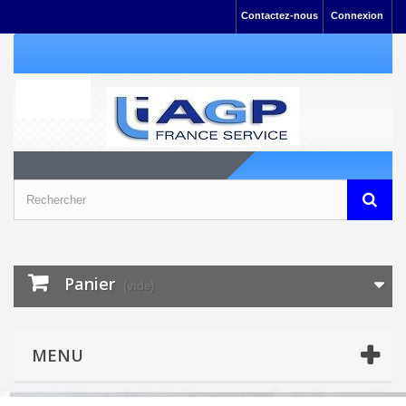
Contactez-nous
Connexion
Panier
(vide)
MENU