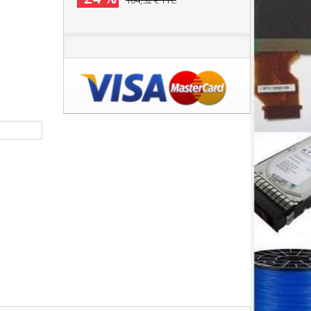
104,52 €
TTC