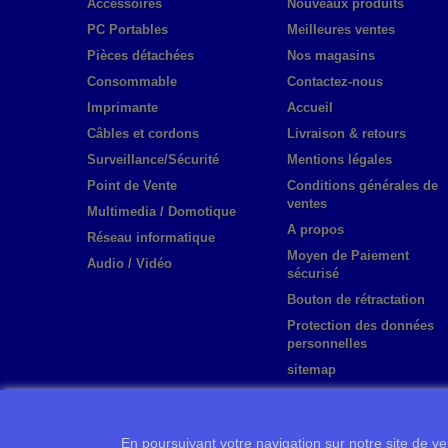
Accessoires
Nouveaux produits
PC Portables
Meilleures ventes
Pièces détachées
Nos magasins
Consommable
Contactez-nous
Imprimante
Accueil
Câbles et cordons
Livraison & retours
Surveillance/Sécurité
Mentions légales
Point de Vente
Conditions générales de
ventes
Multimedia / Domotique
A propos
Réseau informatique
Moyen de Paiement
Audio / Vidéo
sécurisé
Bouton de rétractation
Protection des données
personnelles
sitemap
En poursuivant votre navigation sur notre site de ven