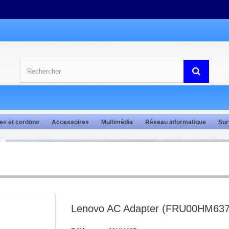
es et cordons
Accessoires
Multimédia
Réseau informatique
Sur
Lenovo AC Adapter (FRU00HM637