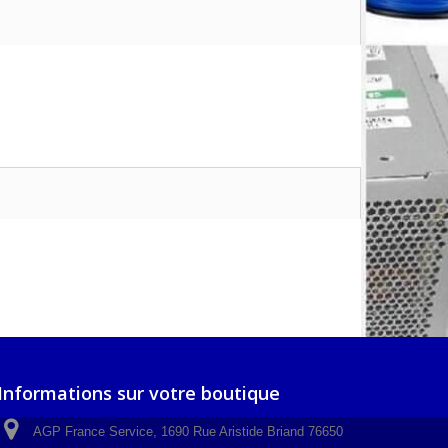
Informations sur votre boutique
AGP France Service, 1690 Rue Aristide Briand 76650