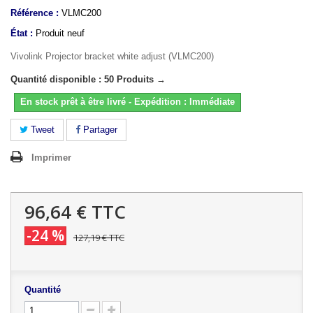
Référence :
VLMC200
État :
Produit neuf
Vivolink Projector bracket white adjust (VLMC200)
Quantité disponible : 50 Produits →
En stock prêt à être livré - Expédition : Immédiate
Tweet
Partager
Imprimer
96,64 €
TTC
-24 %
127,19 €
TTC
Quantité