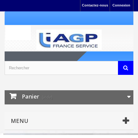
Contactez-nous
Connexion
Panier
(vide)
MENU