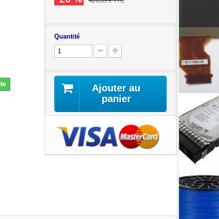
420,69 €
TTC
Quantité
te
Ajouter au
panier