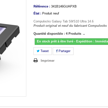
Référence :
341B146GUAPXB
État :
Produit neuf
Compulocks Galaxy Tab S9/S10 Ultra 14.6
Produit original et neuf du fabricant Compulocks
Quantité disponible : 4 Produits →
En stock prêt à être livré - Expédition : Immédia
Tweet
Partager
Imprimer