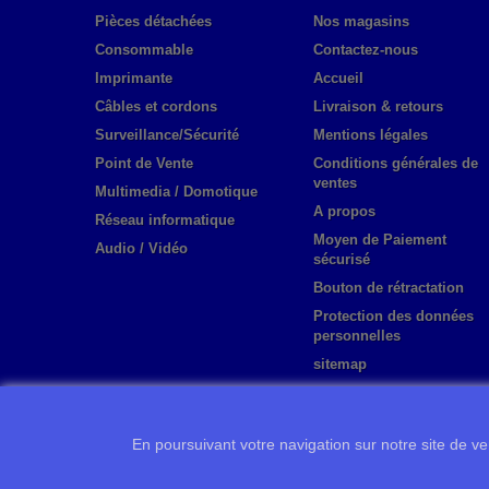
Pièces détachées
Nos magasins
Consommable
Contactez-nous
Imprimante
Accueil
Câbles et cordons
Livraison & retours
Surveillance/Sécurité
Mentions légales
Point de Vente
Conditions générales de
ventes
Multimedia / Domotique
A propos
Réseau informatique
Moyen de Paiement
Audio / Vidéo
sécurisé
Bouton de rétractation
Protection des données
personnelles
sitemap
En poursuivant votre navigation sur notre site de ven