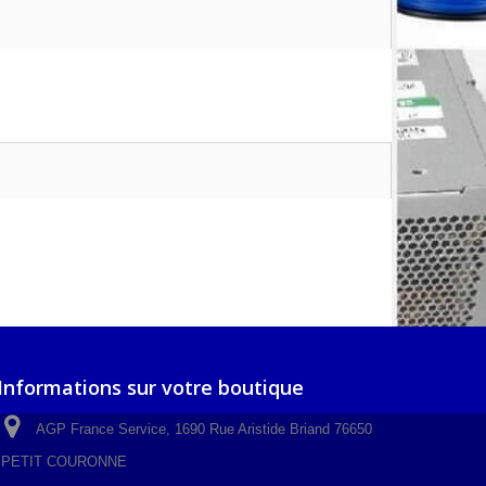
Informations sur votre boutique
AGP France Service, 1690 Rue Aristide Briand 76650
PETIT COURONNE