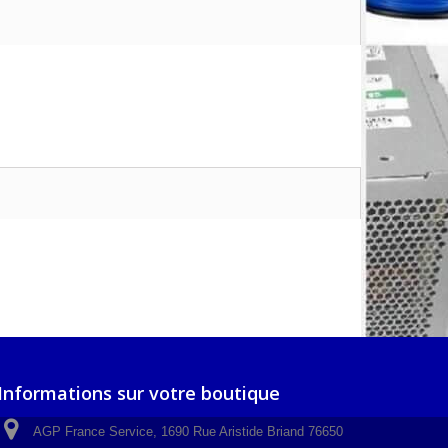
Informations sur votre boutique
AGP France Service, 1690 Rue Aristide Briand 76650