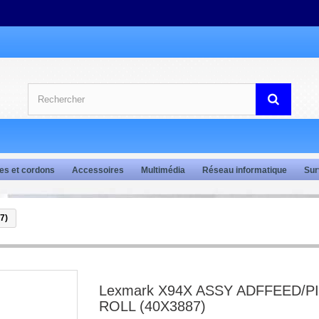
es et cordons
Accessoires
Multimédia
Réseau informatique
Sur
7)
Lexmark X94X ASSY ADFFEED/P
ROLL (40X3887)