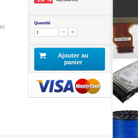
102,59 €
TTC
Quantité
87)
Ajouter au
panier