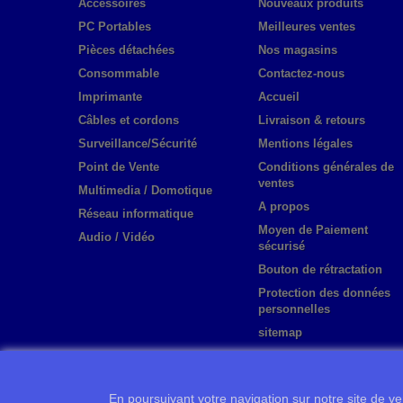
Accessoires
Nouveaux produits
PC Portables
Meilleures ventes
Pièces détachées
Nos magasins
Consommable
Contactez-nous
Imprimante
Accueil
Câbles et cordons
Livraison & retours
Surveillance/Sécurité
Mentions légales
Point de Vente
Conditions générales de
ventes
Multimedia / Domotique
A propos
Réseau informatique
Moyen de Paiement
Audio / Vidéo
sécurisé
Bouton de rétractation
Protection des données
personnelles
sitemap
En poursuivant votre navigation sur notre site de ven