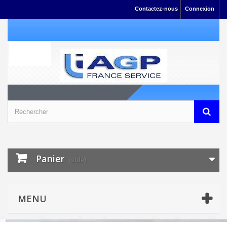
Contactez-nous
Connexion
Panier
(vide)
MENU