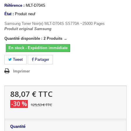
Référence :
MLT-D704S
État :
Produit neuf
Samsung Toner Noir(e) MLT-D704S SS770A ~25000 Pages
Produit original Samsung
Quantité disponible : 2 Produits →
En stock - Expédition immédiate
Tweet
Partager
Imprimer
88,07 €
TTC
-30 %
125,53 €
TTC
Quantité