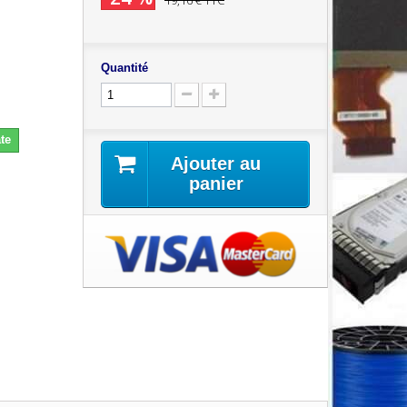
19,16 €
TTC
Quantité
te
Ajouter au
panier