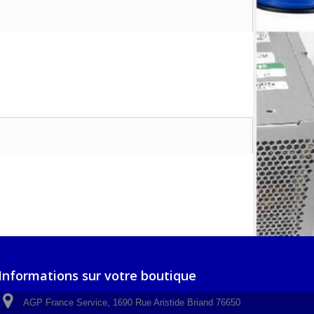
Informations sur votre boutique
AGP France Service, 1690 Rue Aristide Briand 76650