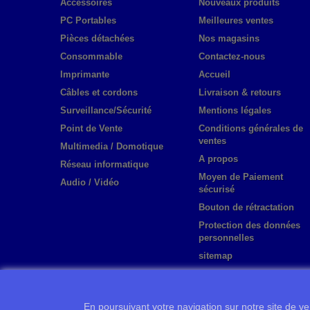
Accessoires
Nouveaux produits
PC Portables
Meilleures ventes
Pièces détachées
Nos magasins
Consommable
Contactez-nous
Imprimante
Accueil
Câbles et cordons
Livraison & retours
Surveillance/Sécurité
Mentions légales
Point de Vente
Conditions générales de
ventes
Multimedia / Domotique
A propos
Réseau informatique
Moyen de Paiement
Audio / Vidéo
sécurisé
Bouton de rétractation
Protection des données
personnelles
sitemap
En poursuivant votre navigation sur notre site de ven