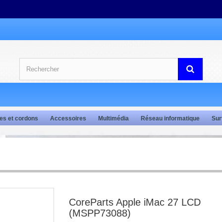
es et cordons
Accessoires
Multimédia
Réseau informatique
Sur
CoreParts Apple iMac 27 LCD
(MSPP73088)