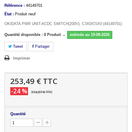
Référence :
44149701
État :
Produit neuf
OKIDATA PWR UNIT-ACDC SWITCH(200V), C3X0/C5X0 (44149701)
Quantité disponible : 0 Produit →
estimée au 19-08-2026
Tweet
Partager
Imprimer
253,49 €
TTC
-24 %
334,87 €
TTC
Quantité