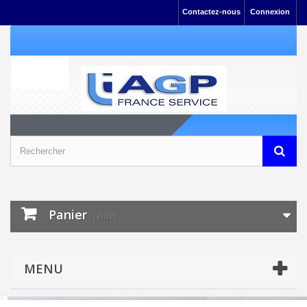
Contactez-nous
Connexion
Panier
(vide)
MENU