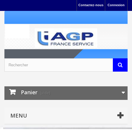
Contactez-nous
Connexion
Panier
(vide)
MENU