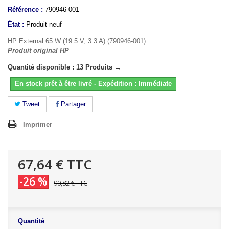
Référence :
790946-001
État :
Produit neuf
HP External 65 W (19.5 V, 3.3 A) (790946-001)
Produit original HP
Quantité disponible : 13 Produits →
En stock prêt à être livré - Expédition : Immédiate
Tweet
Partager
Imprimer
67,64 €
TTC
-26 %
90,82 €
TTC
Quantité