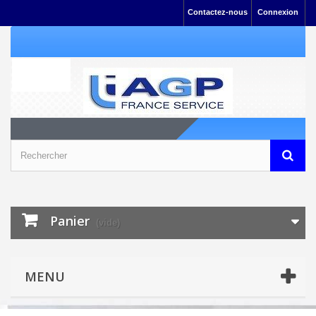
Contactez-nous
Connexion
Panier
(vide)
MENU