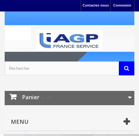
Contactez-nous
Connexion
Panier
(vide)
MENU