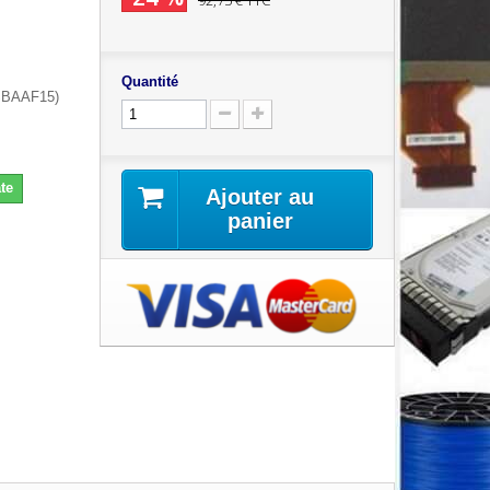
92,75 €
TTC
Quantité
SBAAF15)
te
Ajouter au
panier