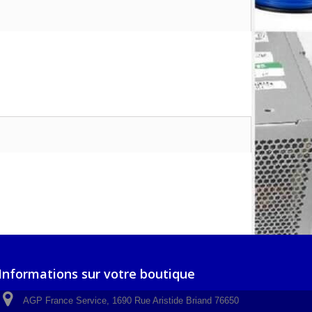
Informations sur votre boutique
AGP France Service, 1690 Rue Aristide Briand 76650