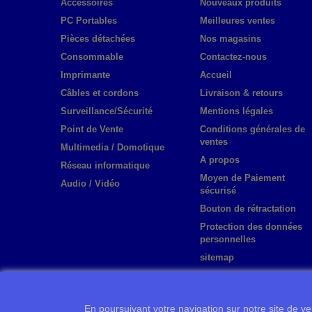
Accessoires
Nouveaux produits
PC Portables
Meilleures ventes
Pièces détachées
Nos magasins
Consommable
Contactez-nous
Imprimante
Accueil
Câbles et cordons
Livraison & retours
Surveillance/Sécurité
Mentions légales
Point de Vente
Conditions générales de
ventes
Multimedia / Domotique
A propos
Réseau informatique
Moyen de Paiement
Audio / Vidéo
sécurisé
Bouton de rétractation
Protection des données
personnelles
sitemap
En poursuivant votre navigation sur notre site de ven