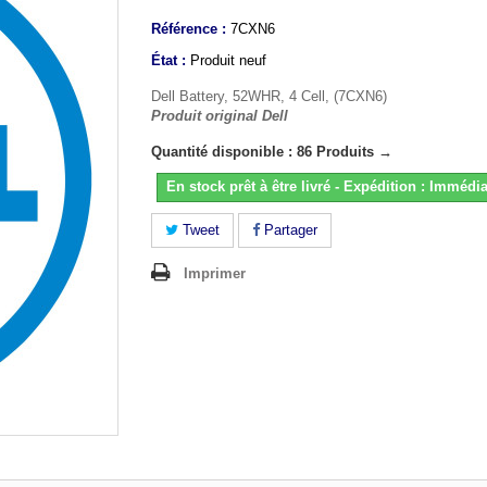
Référence :
7CXN6
État :
Produit neuf
Dell Battery, 52WHR, 4 Cell, (7CXN6)
Produit original Dell
Quantité disponible : 86 Produits →
En stock prêt à être livré - Expédition : Immédia
Tweet
Partager
Imprimer