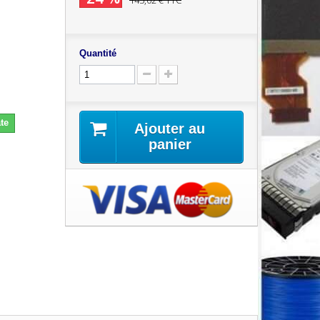
145,02 €
TTC
Quantité
te
Ajouter au
panier