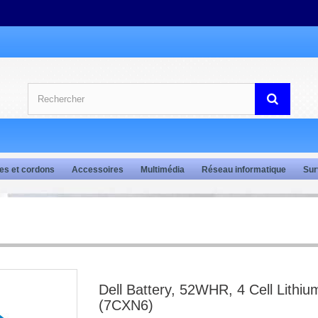
es et cordons
Accessoires
Multimédia
Réseau informatique
Sur
Dell Battery, 52WHR, 4 Cell Lithiu
(7CXN6)