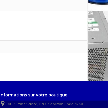
Informations sur votre boutique
AGP France Service, 1690 Rue Aristide Briand 76650