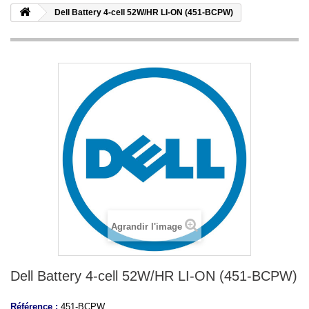
Dell Battery 4-cell 52W/HR LI-ON (451-BCPW)
Agrandir l'image
Dell Battery 4-cell 52W/HR LI-ON (451-BCPW)
Référence :
451-BCPW