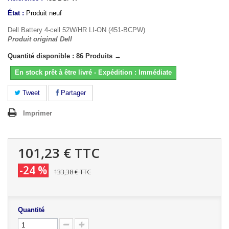
État :
Produit neuf
Dell Battery 4-cell 52W/HR LI-ON (451-BCPW)
Produit original Dell
Quantité disponible : 86 Produits →
En stock prêt à être livré - Expédition : Immédiate
Tweet
Partager
Imprimer
101,23 €
TTC
-24 %
133,38 €
TTC
Quantité