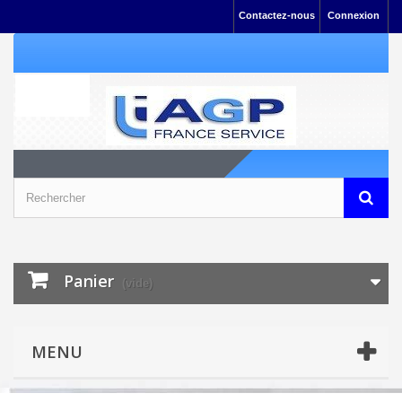
Contactez-nous
Connexion
Panier
(vide)
MENU