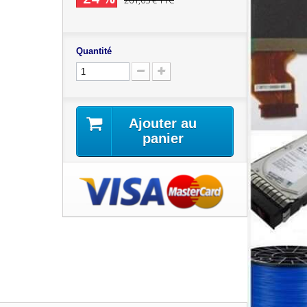
261,05 €
TTC
Quantité
Ajouter au
panier