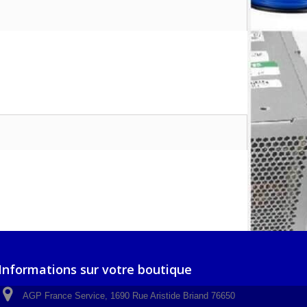
Informations sur votre boutique
AGP France Service, 1690 Rue Aristide Briand 76650