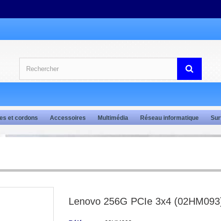
es et cordons
Accessoires
Multimédia
Réseau informatique
Sur
Lenovo 256G PCIe 3x4 (02HM093