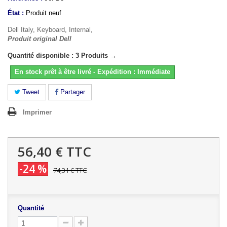
État :
Produit neuf
Dell Italy, Keyboard, Internal,
Produit original Dell
Quantité disponible : 3 Produits →
En stock prêt à être livré - Expédition : Immédiate
Tweet
Partager
Imprimer
56,40 €
TTC
-24 %
74,31 €
TTC
Quantité