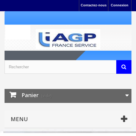
Contactez-nous
Connexion
Panier
(vide)
MENU