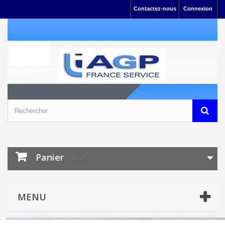
Contactez-nous
Connexion
Panier
(vide)
MENU