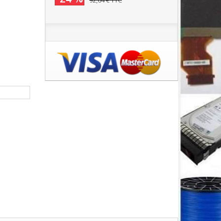
92,64 €
TTC