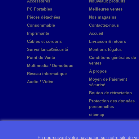
Accessoires
Nouveaux produits
PC Portables
Meilleures ventes
Pièces détachées
Nos magasins
Consommable
Contactez-nous
Imprimante
Accueil
Câbles et cordons
Livraison & retours
Surveillance/Sécurité
Mentions légales
Point de Vente
Conditions générales de
ventes
Multimedia / Domotique
A propos
Réseau informatique
Moyen de Paiement
Audio / Vidéo
sécurisé
Bouton de rétractation
Protection des données
personnelles
sitemap
En poursuivant votre navigation sur notre site de ven