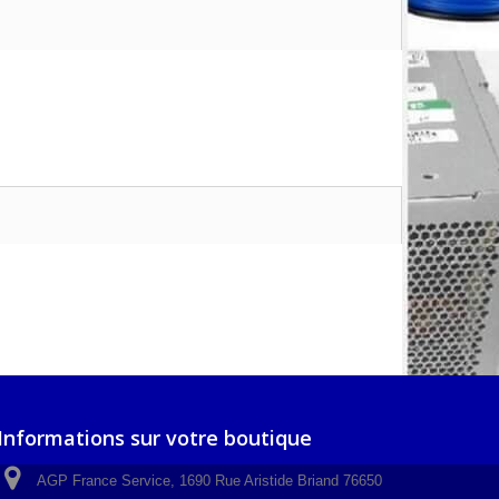
Informations sur votre boutique
AGP France Service, 1690 Rue Aristide Briand 76650