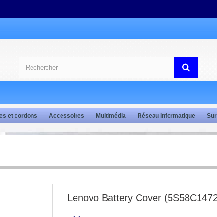
es et cordons
Accessoires
Multimédia
Réseau informatique
Sur
Lenovo Battery Cover (5S58C147