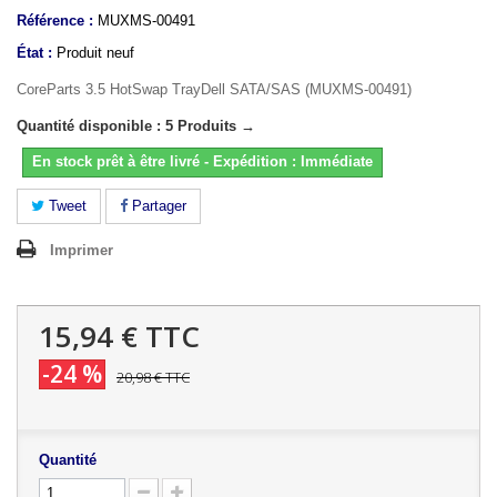
Référence :
MUXMS-00491
État :
Produit neuf
CoreParts 3.5 HotSwap TrayDell SATA/SAS (MUXMS-00491)
Quantité disponible : 5 Produits →
En stock prêt à être livré - Expédition : Immédiate
Tweet
Partager
Imprimer
15,94 €
TTC
-24 %
20,98 €
TTC
Quantité