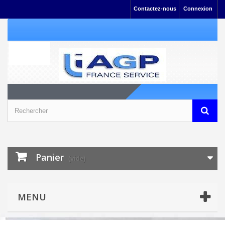
Contactez-nous
Connexion
Panier
(vide)
MENU