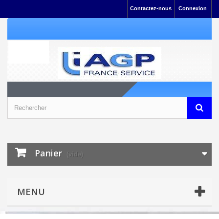
Contactez-nous
Connexion
Panier
(vide)
MENU