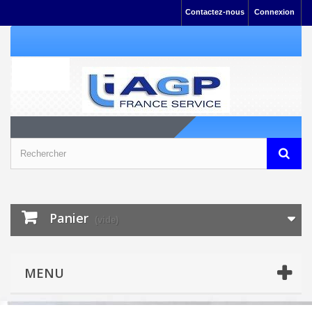
Contactez-nous
Connexion
Panier
(vide)
MENU