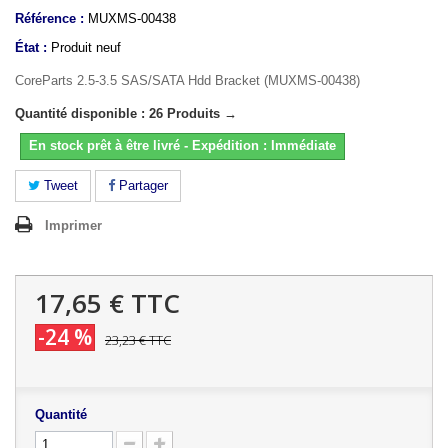
Référence :
MUXMS-00438
État :
Produit neuf
CoreParts 2.5-3.5 SAS/SATA Hdd Bracket (MUXMS-00438)
Quantité disponible : 26 Produits →
En stock prêt à être livré - Expédition : Immédiate
Tweet
Partager
Imprimer
17,65 €
TTC
-24 %
23,23 €
TTC
Quantité