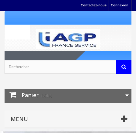
Contactez-nous
Connexion
Panier
(vide)
MENU