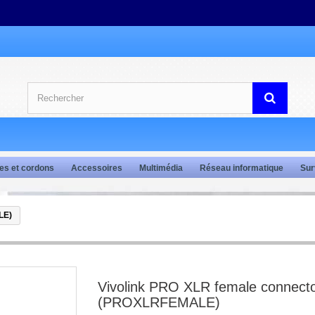
es et cordons
Accessoires
Multimédia
Réseau informatique
Sur
LE)
Vivolink PRO XLR female connect
(PROXLRFEMALE)