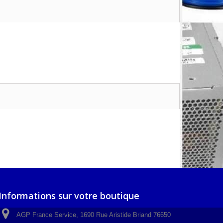
Informations sur votre boutique
AGP France Service, 1690 Rue Aristide Briand 76650