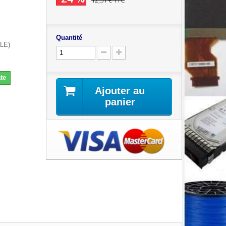
12,51 €
TTC
Quantité
LE)
te
Ajouter au
panier