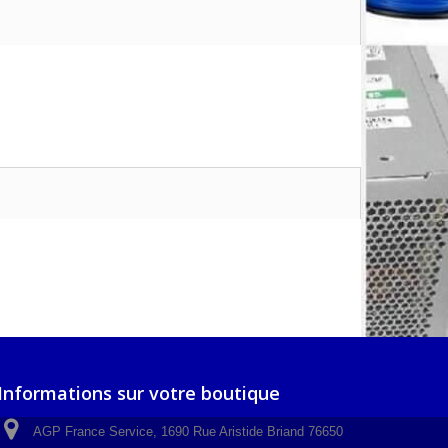
Informations sur votre boutique
AGP France Service, 1690 Rue Aristide Briand 76650