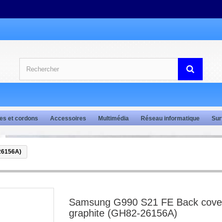
es et cordons
Accessoires
Multimédia
Réseau informatique
Sur
26156A)
Samsung G990 S21 FE Back cove
graphite (GH82-26156A)