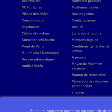
Accessoires
Nouveaux produits
PC Portables
Meilleures ventes
Pièces détachées
Nos magasins
Consommable
Contactez-nous
Imprimante
Accueil
Câbles et cordons
Livraison & retours
Surveillance/Sécurité
Mentions légales
Point de Vente
Conditions générales de
ventes
Multimedia / Domotique
A propos
Réseau informatique
Moyen de Paiement
Audio / Vidéo
sécurisé
Bouton de rétractation
Protection des données
personnelles
sitemap
En poursuivant votre navigation sur notre site de ven