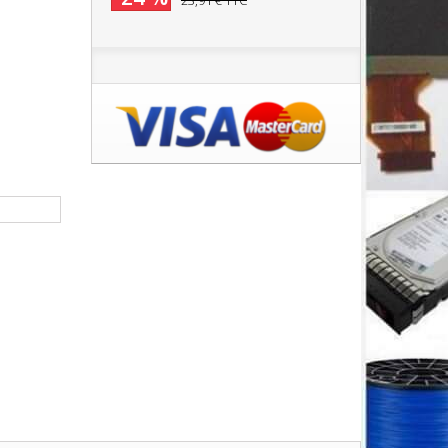
23,91 €
TTC