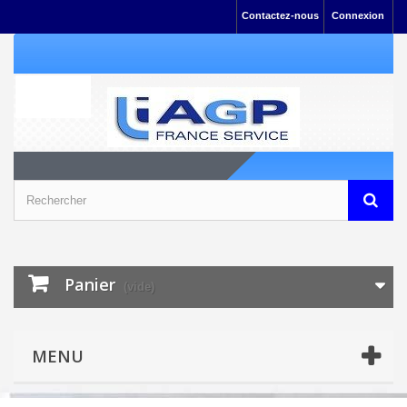
Contactez-nous
Connexion
Panier
(vide)
MENU