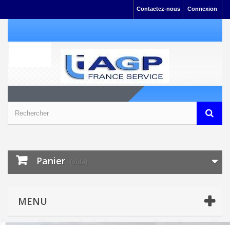
Contactez-nous
Connexion
Panier
(vide)
MENU