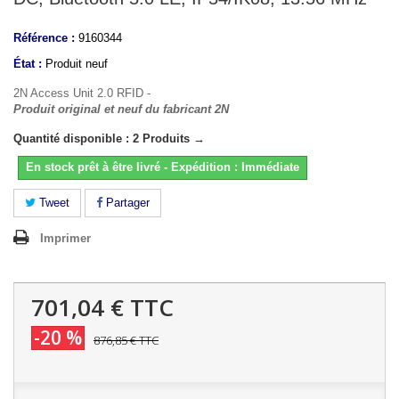
Référence :
9160344
État :
Produit neuf
2N Access Unit 2.0 RFID -
Produit original et neuf du fabricant 2N
Quantité disponible : 2 Produits →
En stock prêt à être livré - Expédition : Immédiate
Tweet
Partager
Imprimer
701,04 €
TTC
-20 %
876,85 €
TTC