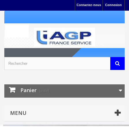
Contactez-nous
Connexion
Panier
(vide)
MENU