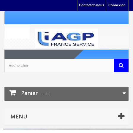
Contactez-nous
Connexion
Panier
(vide)
MENU