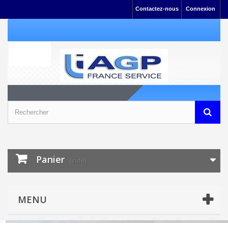
Contactez-nous
Connexion
Panier
(vide)
MENU