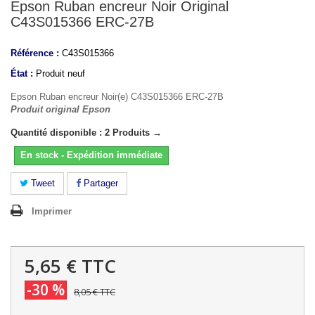
Epson Ruban encreur Noir Original
C43S015366 ERC-27B
Référence :
C43S015366
État :
Produit neuf
Epson Ruban encreur Noir(e) C43S015366 ERC-27B
Produit original Epson
Quantité disponible : 2 Produits →
En stock - Expédition immédiate
Tweet
Partager
Imprimer
5,65 €
TTC
-30 %
8,05 €
TTC