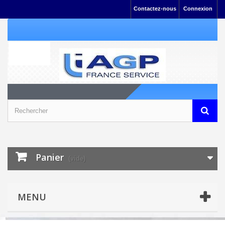
Contactez-nous
Connexion
Panier
(vide)
MENU