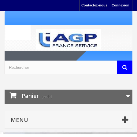
Contactez-nous
Connexion
Panier
(vide)
MENU