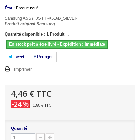
État :
Produit neuf
Samsung ASSY US FP-X516B_SILVER
Produit original Samsung
Quantité disponible : 1 Produit →
En stock prêt à être livré - Expédition : Immédiate
Tweet
Partager
Imprimer
4,46 €
TTC
-24 %
5,88 €
TTC
Quantité