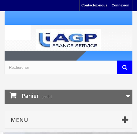
Contactez-nous
Connexion
Panier
(vide)
MENU