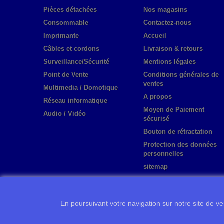
Pièces détachées
Nos magasins
Consommable
Contactez-nous
Imprimante
Accueil
Câbles et cordons
Livraison & retours
Surveillance/Sécurité
Mentions légales
Point de Vente
Conditions générales de
ventes
Multimedia / Domotique
A propos
Réseau informatique
Moyen de Paiement
Audio / Vidéo
sécurisé
Bouton de rétractation
Protection des données
personnelles
sitemap
En poursuivant votre navigation sur notre site de ven