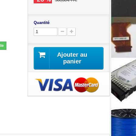
560,86 €
TTC
Quantité
te
Ajouter au
panier