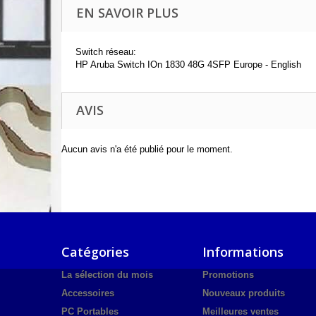
EN SAVOIR PLUS
Switch réseau:
HP Aruba Switch IOn 1830 48G 4SFP Europe - English
AVIS
Aucun avis n'a été publié pour le moment.
Catégories
Informations
La sélection du mois
Promotions
Accessoires
Nouveaux produits
PC Portables
Meilleures ventes