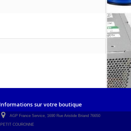
Informations sur votre boutique
AGP France Service, 1690 Rue Aristide Briand 76650
PETIT COURONNE