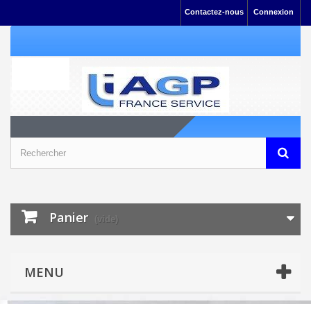
Contactez-nous
Connexion
Panier
(vide)
MENU