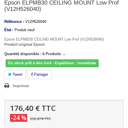
Epson ELPMB30 CEILING MOUNT Low Prof
(V12H526040)
Référence :
V12H526040
État :
Produit neuf
Epson ELPMB30 CEILING MOUNT Low Prof (V12H526040)
Produit original Epson
Quantité disponible : 6 Produits →
En stock prêt à être livré - Expédition : Immédiate
Tweet
Partager
Imprimer
176,40 €
TTC
-24 %
232,47 €
TTC