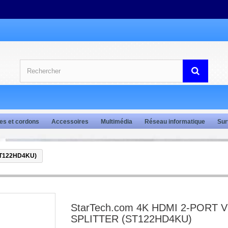
es et cordons
Accessoires
Multimédia
Réseau informatique
Sur
ST122HD4KU)
StarTech.com 4K HDMI 2-PORT 
SPLITTER (ST122HD4KU)