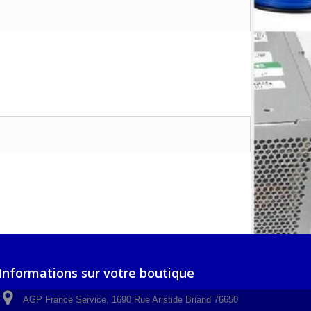
Informations sur votre boutique
AGP France Service, 1690 Rue Aristide Briand 76650