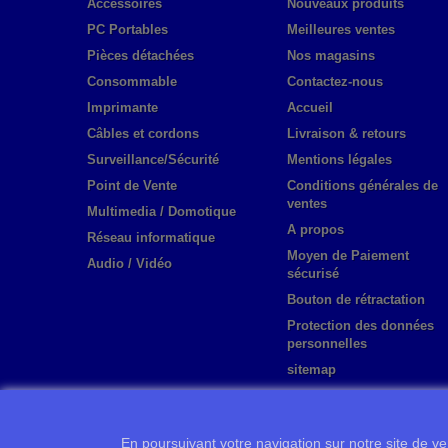
Accessoires
Nouveaux produits
PC Portables
Meilleures ventes
Pièces détachées
Nos magasins
Consommable
Contactez-nous
Imprimante
Accueil
Câbles et cordons
Livraison & retours
Surveillance/Sécurité
Mentions légales
Point de Vente
Conditions générales de
ventes
Multimedia / Domotique
A propos
Réseau informatique
Moyen de Paiement
Audio / Vidéo
sécurisé
Bouton de rétractation
Protection des données
personnelles
sitemap
En poursuivant votre navigation sur notre site de ven