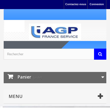
Contactez-nous
Connexion
Panier
(vide)
MENU