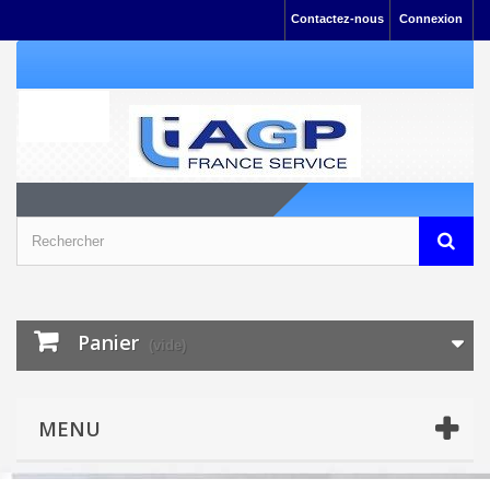
Contactez-nous
Connexion
Panier
(vide)
MENU