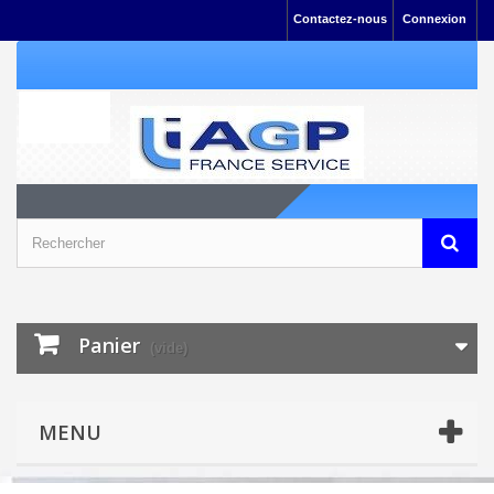
Contactez-nous
Connexion
Panier
(vide)
MENU