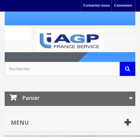
Contactez-nous
Connexion
Panier
(vide)
MENU