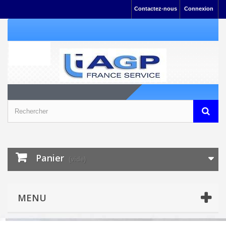
Contactez-nous
Connexion
Panier
(vide)
MENU