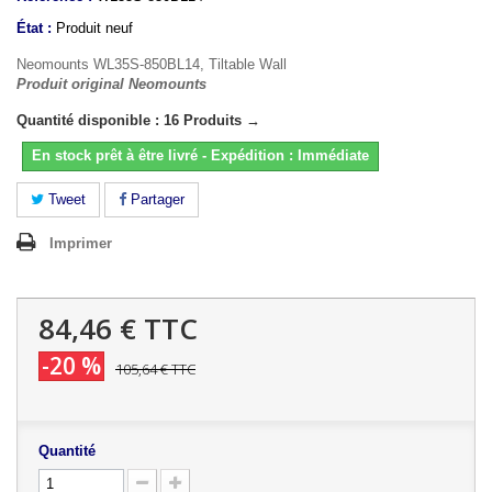
État :
Produit neuf
Neomounts WL35S-850BL14, Tiltable Wall
Produit original Neomounts
Quantité disponible : 16 Produits →
En stock prêt à être livré - Expédition : Immédiate
Tweet
Partager
Imprimer
84,46 €
TTC
-20 %
105,64 €
TTC
Quantité