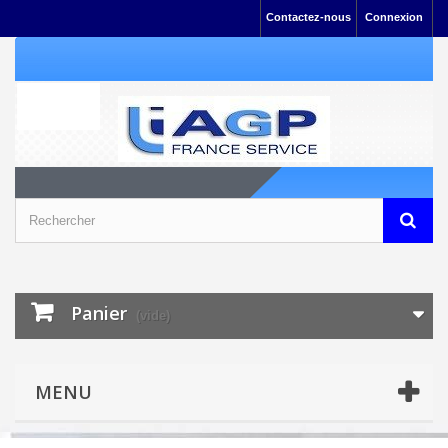
Contactez-nous
Connexion
Panier
(vide)
MENU