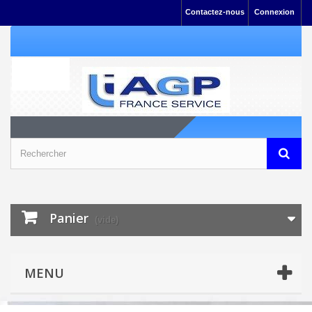
Contactez-nous
Connexion
Panier
(vide)
MENU