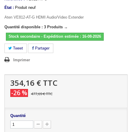
État :
Produit neuf
Aten VE812-AT-G HDMI Audio/Video Extender
Quantité disponible : 3 Produits →
Stock secondaire - Expédition estimée : 16-08-2026
Tweet
Partager
Imprimer
354,16 €
TTC
-26 %
477,69 €
TTC
Quantité