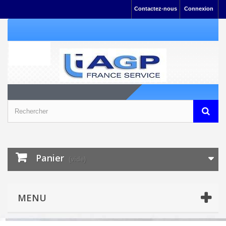
Contactez-nous
Connexion
Panier
(vide)
MENU