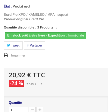
État :
Produit neuf
Erard Pro XPO / KAMELEO / MRA - support
Produit original Erard Pro
Quantité disponible : 3 Produits →
En stock prêt à être livré - Expédition : Immédiate
Tweet
Partager
Imprimer
20,92 €
TTC
-24 %
27,49 €
TTC
Quantité