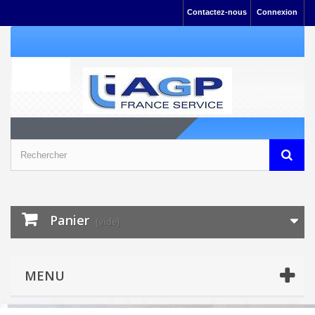
Contactez-nous
Connexion
Panier
(vide)
MENU