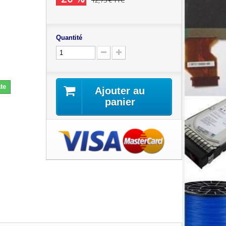
12,75 €
TTC
Quantité
te
Ajouter au
panier