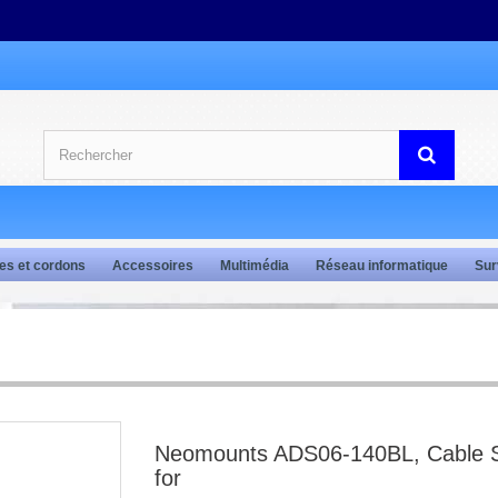
es et cordons
Accessoires
Multimédia
Réseau informatique
Sur
Neomounts ADS06-140BL, Cable 
for