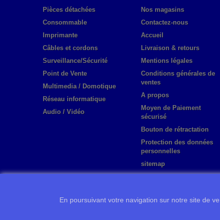
Pièces détachées
Nos magasins
Consommable
Contactez-nous
Imprimante
Accueil
Câbles et cordons
Livraison & retours
Surveillance/Sécurité
Mentions légales
Point de Vente
Conditions générales de
ventes
Multimedia / Domotique
A propos
Réseau informatique
Moyen de Paiement
Audio / Vidéo
sécurisé
Bouton de rétractation
Protection des données
personnelles
sitemap
En poursuivant votre navigation sur notre site de ven