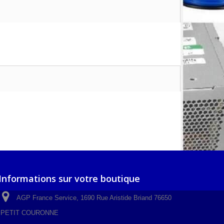
Informations sur votre boutique
AGP France Service, 1690 Rue Aristide Briand 76650
PETIT COURONNE