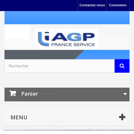
Contactez-nous
Connexion
Panier
(vide)
MENU