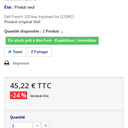
État :
Produit neuf
Dell French 102-key keyboard for (2J0HC)
Produit original Dell
Quantité disponible : 1 Produit →
En stock prêt à être livré - Expédition : Immédiate
Tweet
Partager
Imprimer
45,22 €
TTC
-24 %
59,58 €
TTC
Quantité