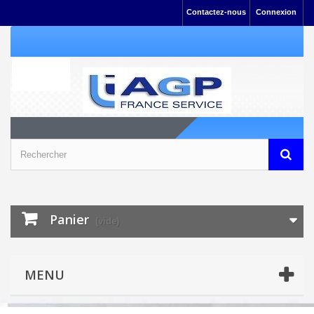
Contactez-nous
Connexion
Panier
(vide)
MENU